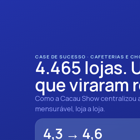
CASE DE SUCESSO · CAFETERIAS E C
4.465 lojas. 
que viraram r
Como a Cacau Show centralizou a
mensurável, loja a loja.
4,3 → 4,6