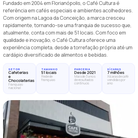
Fundado em 2004 em Florianópolis, o Café Cultura é
referência em cafés especiais e ambientes acolhedores.
Com origem na Lagoa da Conceição, a marca cresceu
rapidamente, tornando-se uma franquia de sucesso que,
atualmente, conta com mais de 51 locais. Com foco em
qualidade e inovação, o Café Cultura oferece uma
experiência completa, desde a torrefação própria até um
cardápio diversificado de alimentos e bebidas.
SETOR
TAMANHO
PARCERIA
XÍCARAS
Cafeterias
51 locais
Desde 2021
7 milhões
e
Rede de
Mais de 3 anos
Xícaras de café
franquias
de resultados
vendidas por
Chocolaterias
contínuos
ano
Franquias ·
nacional