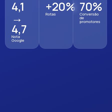
4,1
+20%
70%
→
Rotas
Conversão
de
promotores
4,7
Nota
Google