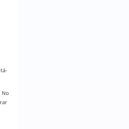
tá-
. No
rar
s