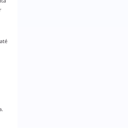
nta
r
até
a.