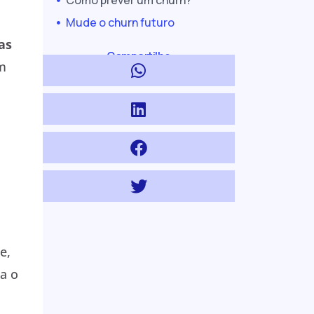
Como prever um churn?
Mude o churn futuro
as
Compartilhe
ém
e,
ra o