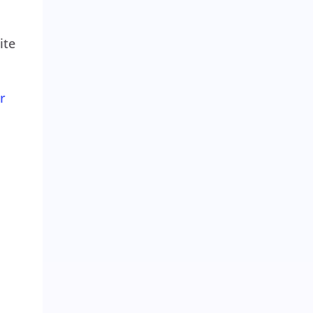
ite
r