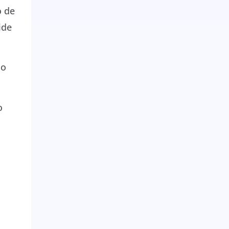
o de
ide
mo
o