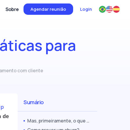
Sobre
Agendar reunião
Login
áticas para
amento com cliente
Sumário
ip
a de
Mas, primeiramente, o que é um churn?