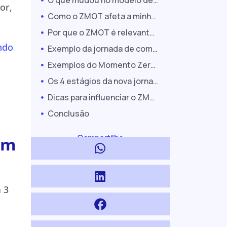
O que mudou no modelo de decisão de compra com o ZMOT
or,
Como o ZMOT afeta a minha estratégia de marketing?
Por que o ZMOT é relevante para varejistas
ndo
Exemplo da jornada de compra com o ZMOT
Exemplos do Momento Zero da Verdade durante a jornada de compra
Os 4 estágios da nova jornada de compra com o ZMOT
Dicas para influenciar o ZMOT e atrair mais clientes
Conclusão
Compartilhe
om
 3