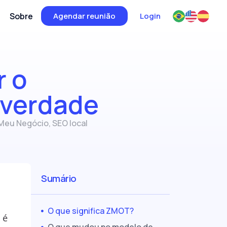
Sobre
Agendar reunião
Login
r o
 verdade
Meu Negócio
,
SEO local
Sumário
O que significa ZMOT?
 é