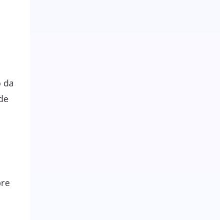
o da
de
bre