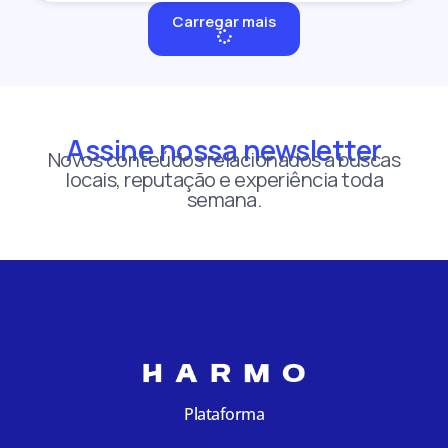
Carregar mais
Assine nossa newsletter
Novos conteúdos relacionados a buscas
locais, reputação e experiência toda
semana.
Plataforma