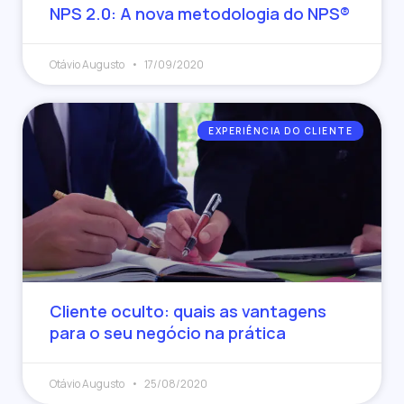
NPS 2.0: A nova metodologia do NPS®
Otávio Augusto
17/09/2020
EXPERIÊNCIA DO CLIENTE
Cliente oculto: quais as vantagens
para o seu negócio na prática
Otávio Augusto
25/08/2020