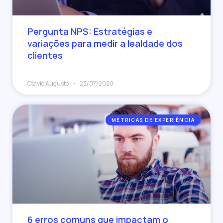
Pergunta NPS: Estratégias e
variações para medir a lealdade dos
clientes
Otávio Augusto
23/07/2020
MÉTRICAS DE EXPERIÊNCIA
6 erros comuns que impactam o