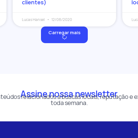
clientes)
lo
Lucas Hansel
12/08/2020
Luc
Carregar mais
Assine nossa newsletter
teúdos relacionados a buscas locais, reputação e e
toda semana.