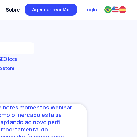
Sobre
Agendar reunião
Login
SEO local
o store
lhores momentos Webinar:
mo o mercado está se
aptando ao novo perfil
mportamental do
nsumidor (e como você