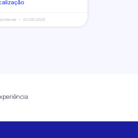
calização
as Hansel
04/08/2020
xperiência