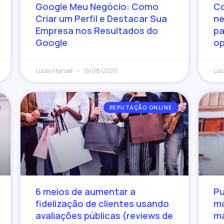
Google Meu Negócio: Como
Co
Criar um Perfil e Destacar Sua
ne
Empresa nos Resultados do
pa
Google
op
Lucas Hansel
18/08/2020
Luc
REPUTAÇÃO ONLINE
6 meios de aumentar a
Pu
fidelização de clientes usando
mó
avaliações públicas (reviews de
ma