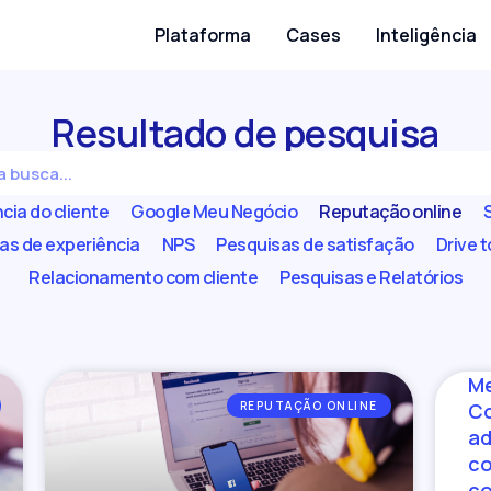
Plataforma
Cases
Inteligência
Resultado de pesquisa
cia do cliente
Google Meu Negócio
Reputação online
as de experiência
NPS
Pesquisas de satisfação
Drive t
Relacionamento com cliente
Pesquisas e Relatórios
Me
REPUTAÇÃO ONLINE
Co
ad
co
co