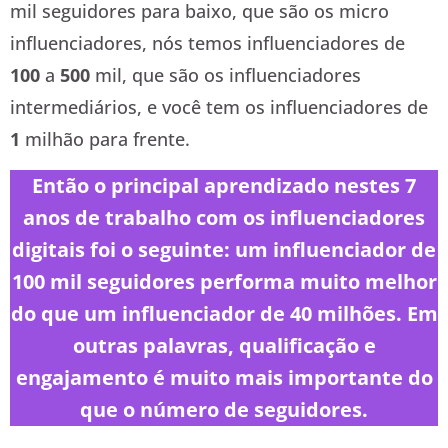
mil seguidores para baixo, que são os micro
influenciadores, nós temos influenciadores de
100
a
500
mil, que são os influenciadores
intermediários, e você tem os influenciadores de
1
milhão para frente.
Então o principal aprendizado nestes 7
anos de trabalho com os influenciadores
digitais foi o seguinte: um influenciador de
100 mil seguidores performa muito melhor
do que um influenciador de 40 milhões. Em
outras palavras, qualificação e
engajamento é muito mais importante do
que o número de seguidores.