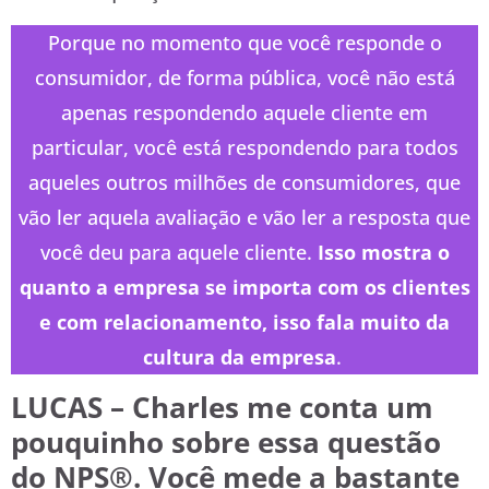
Porque no momento que você responde o
consumidor, de forma pública, você não está
apenas respondendo aquele cliente em
particular, você está respondendo para todos
aqueles outros milhões de consumidores, que
vão ler aquela avaliação e vão ler a resposta que
você deu para aquele cliente.
Isso mostra o
quanto a empresa se importa com os clientes
e com relacionamento, isso fala muito da
cultura da empresa
.
LUCAS – Charles me conta um
pouquinho sobre essa questão
do NPS®. Você mede a bastante